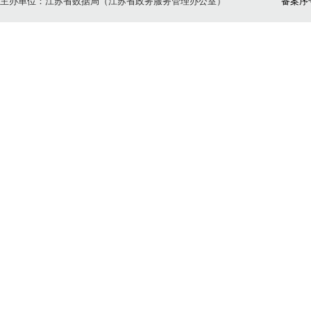
主办单位：江苏省数据局（江苏省政务服务管理办公室）
备案序号